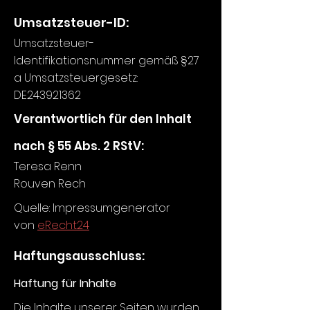
Umsatzsteuer-ID:
Umsatzsteuer-
Identifikationsnummer gemäß §27
a Umsatzsteuergesetz:
DE243921362
Verantwortlich für den Inhalt
nach § 55 Abs. 2 RStV:
Teresa Renn
Rouven Rech
Quelle: Impressumgenerator
von
eRecht24
Haftungsausschluss:
Haftung für Inhalte
Die Inhalte unserer Seiten wurden