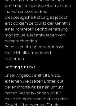
den allgemeinen Gesetzen bleiben
hiervon unberührt. Eine
diesbezügliche Haftung ist jedoch
erst ab dem Zeitpunkt der Kenntnis
einer konkreten Rechtsverletzung
möglich. Bei Bekanntwerden von
entsprechenden
Rechtsverletzungen werden wir
diese Inhalte umgehend
entfernen.
Haftung für Links
Unser Angebot enthält Links zu
externen Webseiten Dritter, auf
deren Inhalte wir keinen Einfluss
haben. Deshalb können wir für
diese fremden Inhalte auch keine
Gewähr übernehmen. Für die