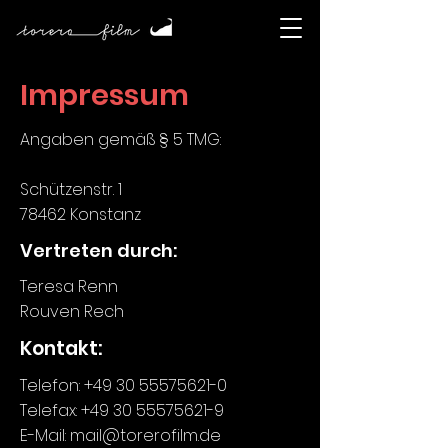
Impressum
Angaben gemäß § 5 TMG:
Schützenstr. 1
78462 Konstanz
Vertreten durch:
Teresa Renn
Rouven Rech
Kontakt:
Telefon:
+49 30 55575621-0
Telefax: +49 30 55575621-9
E-Mail: mail@torerofilm.de