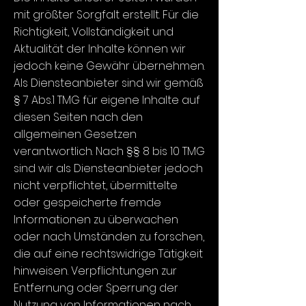
mit größter Sorgfalt erstellt. Für die
Richtigkeit, Vollständigkeit und
Aktualität der Inhalte können wir
jedoch keine Gewähr übernehmen.
Als Diensteanbieter sind wir gemäß
§ 7 Abs.1 TMG für eigene Inhalte auf
diesen Seiten nach den
allgemeinen Gesetzen
verantwortlich. Nach §§ 8 bis 10 TMG
sind wir als Diensteanbieter jedoch
nicht verpflichtet, übermittelte
oder gespeicherte fremde
Informationen zu überwachen
oder nach Umständen zu forschen,
die auf eine rechtswidrige Tätigkeit
hinweisen. Verpflichtungen zur
Entfernung oder Sperrung der
Nutzung von Informationen nach