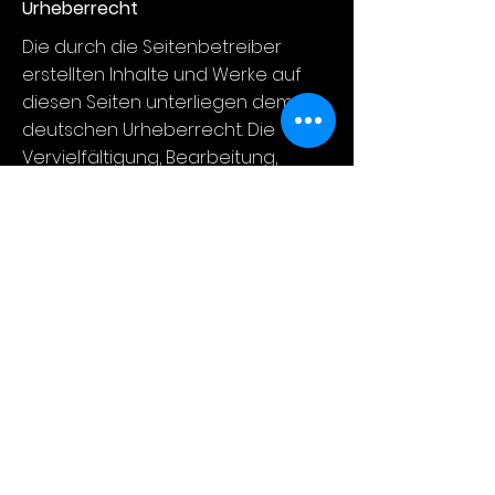
Urheberrecht
Die durch die Seitenbetreiber
erstellten Inhalte und Werke auf
diesen Seiten unterliegen dem
deutschen Urheberrecht. Die
Vervielfältigung, Bearbeitung,
Verbreitung und jede Art der
Verwertung außerhalb der
Grenzen des Urheberrechtes
bedürfen der schriftlichen
Zustimmung des jeweiligen Autors
bzw. Erstellers. Downloads und
Kopien dieser Seite sind nur für den
privaten, nicht kommerziellen
Gebrauch gestattet. Soweit die
Inhalte auf dieser Seite nicht vom
Betreiber erstellt wurden, werden
die Urheberrechte Dritter